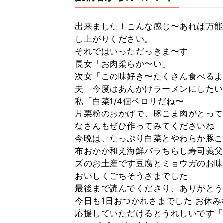
出来ました！こんな感じ〜あれば万能
し上がりください。
それではいっただっきま〜す
長女「お肉柔らか〜い」
次女「この味好き〜たくさん食べるよ
夫「今度はあんかけラーメンにしたい
私「白菜1/4個ペロリだね〜」
片栗粉のおかげで、豚こま肉がとって
なさんもぜひ作ってみてくださいね
今晩は、たっぷり白菜とやわらか豚こ
布おかか和え海鮮バラちらし寿司義父
ズのお土産です豆腐とミョウガのお味
おいしくごちそうさまでした
最後まで読んでくださり、ありがとう
今日も1日おつかれさまでした お休み
応援していただけるとうれしいです「