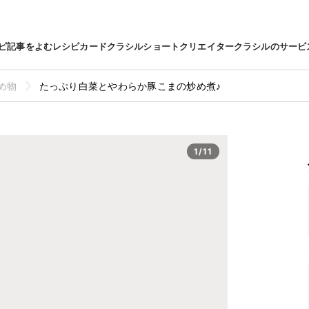
ピ
記事をよむ
レシピカード
クラシルショート
クリエイター
クラシルのサービ
め物
たっぷり白菜とやわらか豚こまの炒め煮♪
1/11