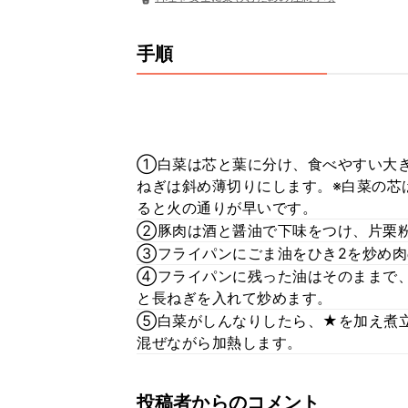
手順
①白菜は芯と葉に分け、食べやすい大
ねぎは斜め薄切りにします。※白菜の芯
ると火の通りが早いです。
②豚肉は酒と醤油で下味をつけ、片栗
③フライパンにごま油をひき2を炒め肉
④フライパンに残った油はそのままで
と長ねぎを入れて炒めます。
⑤白菜がしんなりしたら、★を加え煮立
混ぜながら加熱します。
投稿者からのコメント