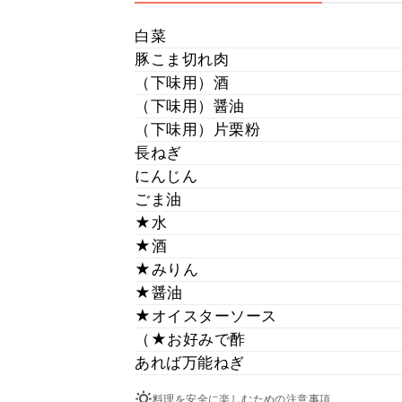
白菜
豚こま切れ肉
（下味用）酒
（下味用）醤油
（下味用）片栗粉
長ねぎ
にんじん
ごま油
★水
★酒
★みりん
★醤油
★オイスターソース
（★お好みで酢
あれば万能ねぎ
料理を安全に楽しむための注意事項