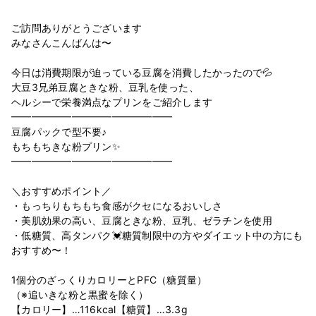
ご訪問ありがとうございます
みなさんこんばんは〜
今日は消費期限が迫っている豆腐を消費したかったので💦
大豆3兄弟豆腐ときな粉、豆乳を使った、
ヘルシーで栄養満点なプリンをご紹介します
━︎━︎━︎━︎━︎━︎━︎━︎━︎━︎━︎━︎━︎━︎━︎━︎
豆腐パックで型不要♪
もちもちきな粉プリン✨
━︎━︎━︎━︎━︎━︎━︎━︎━︎━︎━︎━︎━︎━︎━︎━︎
＼おすすめポイント／
・もっちりもちもち食感がクセになるおいしさ
・美肌効果の高い、豆腐ときな粉、豆乳、ゼラチンを使用
・低糖質、高タンパク💓糖質制限中の方やダイエット中の方にも
おすすめ〜！
1個分のざっくりカロリーとPFC（糖質量）
（※追いきな粉と黒蜜を除く）
【カロリー】…116kcal【糖質】…3.3g