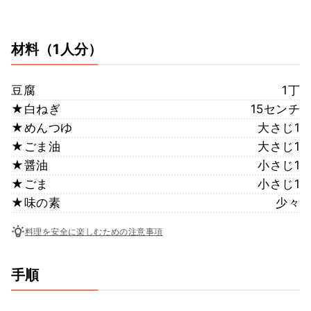
材料
（1人分）
豆腐
1丁
★白ねぎ
15センチ
★めんつゆ
大さじ1
★ごま油
大さじ1
★醤油
小さじ1
★ごま
小さじ1
★味の素
少々
料理を安全に楽しむための注意事項
手順