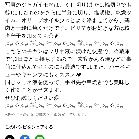
写真のジャガイモ🥔は、くし切り(または輪切りでも
◎)にしたものをさらに半分に切り、塩胡椒、乾燥タ
イム、オリーブオイル少々とよく絡ませてから、鶏
肉と一緒に焼くだけです。ピリ辛がお好きな方は粉
唐辛子を加えても◎🌶
𓈒𓏸𓐍 ☪︎𓈒𓏸𓐍 𓅮𓈒𓏸𓐍 𓆸𓈒𓏸𓐍 ☪︎𓈒𓏸𓐍 𓅮𓈒𓏸𓐍 𓆸𓈒𓏸𓐍 ☪︎𓈒𓏸𓐍
こちらのチキンはマリネ液に漬けた状態で、冷蔵庫
で1,2日ほど日持ちするので、来客がある時などに事
前に仕込んでおくのにも最適です✌🏻また、バーベキ
ューやキャンプにもオススメ🏕
同じマリネ液を使って、手羽先や串焼きでも美味し
く作ることが出来ます。
ぜひお試しください🤗
𓈒𓏸𓐍 ☪︎𓈒𓏸𓐍 𓅮𓈒𓏸𓐍 𓆸𓈒𓏸𓐍 ☪︎𓈒𓏸𓐍 𓅮𓈒𓏸𓐍 𓆸𓈒𓏸𓐍 ☪︎𓈒𓏸𓐍
※みやすさのために書式を一部改変しています。
このレシピをシェアする