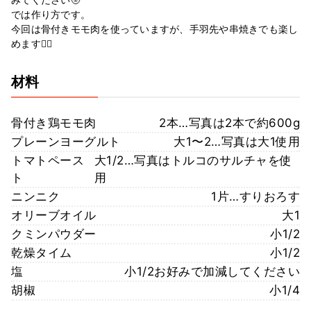
では作り方です。
今回は骨付きモモ肉を使っていますが、手羽先や串焼きでも楽し
めます✌🏻
材料
骨付き鶏モモ肉
2本…写真は2本で約600g
プレーンヨーグルト
大1〜2…写真は大1使用
トマトペース
大1/2…写真はトルコのサルチャを使
ト
用
ニンニク
1片…すりおろす
オリーブオイル
大1
クミンパウダー
小1/2
乾燥タイム
小1/2
塩
小1/2お好みで加減してください
胡椒
小1/4