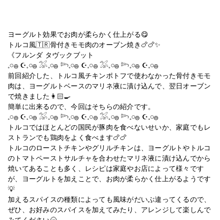
ヨーグルト効果でお肉が柔らかく仕上がる😋
トルコ風🇹🇷骨付きモモ肉のオーブン焼き🍗🍗✨
《フルンダ タヴックブット
𓈒𓏸𓐍 ☪︎𓈒𓏸𓐍 𓅮𓈒𓏸𓐍 𓆸𓈒𓏸𓐍 ☪︎𓈒𓏸𓐍 𓅮𓈒𓏸𓐍 𓆸𓈒𓏸𓐍 ☪︎𓈒𓏸𓐍
前回紹介した、トルコ風チキンポトフで使わなかった骨付きモモ
肉は、ヨーグルトベースのマリネ液に漬け込んで、翌日オーブン
で焼きました👩🏻‍🍳
簡単に出来るので、今回はそちらの紹介です。
𓈒𓏸𓐍 ☪︎𓈒𓏸𓐍 𓅮𓈒𓏸𓐍 𓆸𓈒𓏸𓐍 ☪︎𓈒𓏸𓐍 𓅮𓈒𓏸𓐍 𓆸𓈒𓏸𓐍 ☪︎𓈒𓏸𓐍
トルコではほとんどの国民が豚肉を食べないせいか、家庭でもレ
ストランでも鶏肉をよく食べます🍗🍗
トルコのローストチキンやグリルチキンは、ヨーグルトやトルコ
のトマトペーストサルチャを合わせたマリネ液に漬け込んでから
焼いてあることも多く、レシピは家庭やお店によって様々です
が、ヨーグルトを加えことで、お肉が柔らかく仕上がるようです
💡
加えるスパイスの種類によっても風味がだいぶ違ってくるので、
ぜひ、お好みのスパイスを加えてみたり、アレンジして楽しんで
みてください🌝