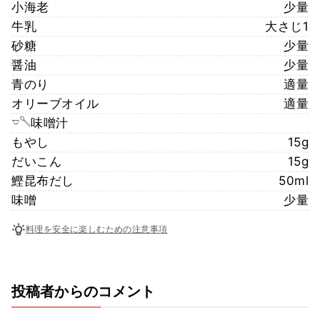
小海老
少量
牛乳
大さじ1
砂糖
少量
醤油
少量
青のり
適量
オリーブオイル
適量
𓎻𓌈味噌汁
もやし
15g
だいこん
15g
鰹昆布だし
50ml
味噌
少量
料理を安全に楽しむための注意事項
投稿者からのコメント