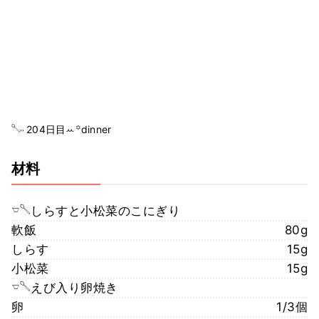
𓌈˒˒ 204日目ꕀ꙳dinner
材料
𓎻𓌈しらすと小松菜のこにぎり
軟飯
80g
しらす
15g
小松菜
15g
𓎻𓌈えび入り卵焼き
卵
1/3個