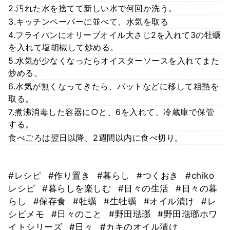
2.汚れた水を捨てて新しい水で何回か洗う。
3.キッチンペーパーに並べて、水気を取る
4.フライパンにオリーブオイル大さじ2を入れて3の牡蠣
を入れて塩胡椒して炒める。
5.水気が少なくなったらオイスターソースを入れてまた
炒める。
6.水気が無くなってきたら、バットなどに移して粗熱を
取る。
7.煮沸消毒した容器に○と、6を入れて、冷蔵庫で保管
する。
食べごろは翌日以降。2週間以内に食べ切り。
#レシピ
#作り置き
#暮らし
#つくおき
#chiko
レシピ
#暮らしを楽しむ
#日々の生活
#日々の暮
らし
#保存食
#牡蠣
#生牡蠣
#オイル漬け
#レ
シピメモ
#日々のこと
#野田琺瑯
#野田琺瑯ホワ
イトシリーズ
#日々
#カキのオイル漬け