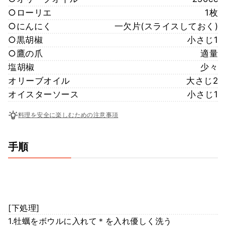
○ローリエ
1枚
○にんにく
一欠片(スライスしておく)
○黒胡椒
小さじ1
○鷹の爪
適量
塩胡椒
少々
オリーブオイル
大さじ2
オイスターソース
小さじ1
料理を安全に楽しむための注意事項
手順
[下処理]
1.牡蠣をボウルに入れて＊を入れ優しく洗う