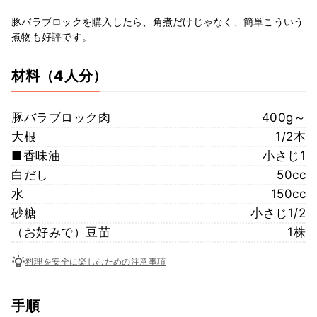
豚バラブロックを購入したら、角煮だけじゃなく、簡単こういう
煮物も好評です。
材料
（4人分）
豚バラブロック肉
400g～
大根
1/2本
■香味油
小さじ1
白だし
50cc
水
150cc
砂糖
小さじ1/2
（お好みで）豆苗
1株
料理を安全に楽しむための注意事項
手順