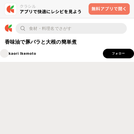
香味油で豚バラと大根の簡単煮
kaori Ikemoto
フォロー