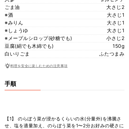
ごま油
大さじ2
※酒
大さじ1
※みりん
大さじ1
※しょうゆ
大さじ1
※メープルシロップ(砂糖でも)
小さじ2
豆腐(絹でも木綿でも)
150g
白いりごま
ふたつまみ
料理を安全に楽しむための注意事項
手順
【1】 のらぼう菜が浸かるくらいの水(分量外)を沸騰さ
せ、塩を適量加え、のらぼう菜を1〜2分お好みの硬さに