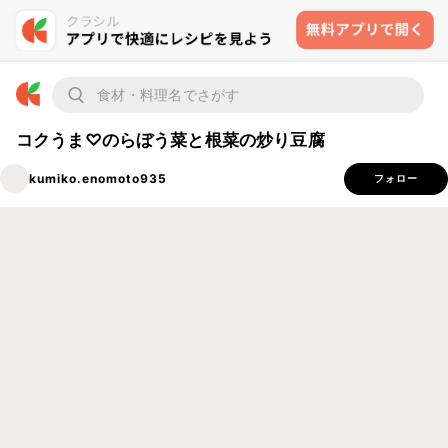
コクうま♡のらぼう菜と根菜の炒り豆腐
kumiko.enomoto935
フォロー