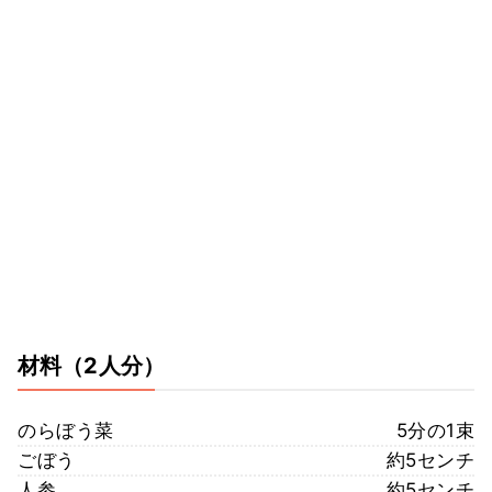
材料
（2人分）
のらぼう菜
5分の1束
ごぼう
約5センチ
人参
約5センチ