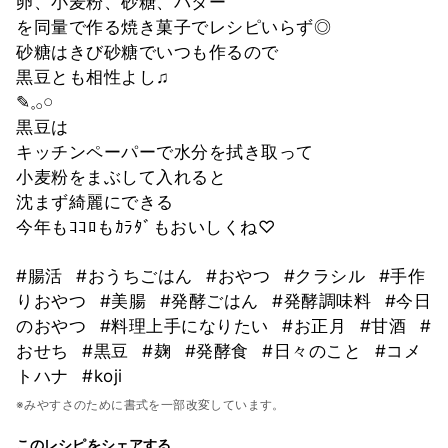
卵、小麦粉、砂糖、バター
を同量で作る焼き菓子でレシピいらず◎
砂糖はきび砂糖でいつも作るので
黒豆とも相性よし♫
✎𓈒𓂂𓏸
黒豆は
キッチンペーパーで水分を拭き取って
小麦粉をまぶして入れると
沈まず綺麗にできる
今年もｺｺﾛもｶﾗﾀﾞもおいしくね♡
#腸活
#おうちごはん
#おやつ
#クラシル
#手作
りおやつ
#美腸
#発酵ごはん
#発酵調味料
#今日
のおやつ
#料理上手になりたい
#お正月
#甘酒
#
おせち
#黒豆
#麹
#発酵食
#日々のこと
#コメ
トハナ
#koji
※みやすさのために書式を一部改変しています。
このレシピをシェアする