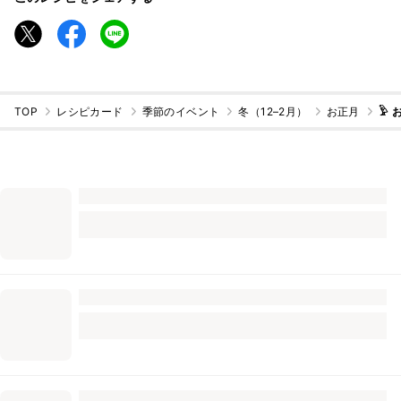
TOP
レシピカード
季節のイベント
冬（12–2月）
お正月
𓅱 