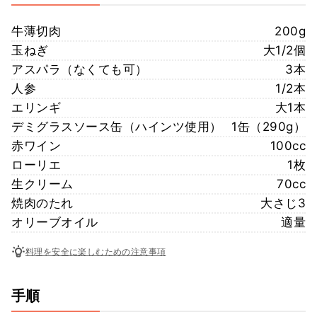
牛薄切肉
200g
玉ねぎ
大1/2個
アスパラ（なくても可）
3本
人参
1/2本
エリンギ
大1本
デミグラスソース缶（ハインツ使用）
1缶（290g）
赤ワイン
100cc
ローリエ
1枚
生クリーム
70cc
焼肉のたれ
大さじ3
オリーブオイル
適量
料理を安全に楽しむための注意事項
手順