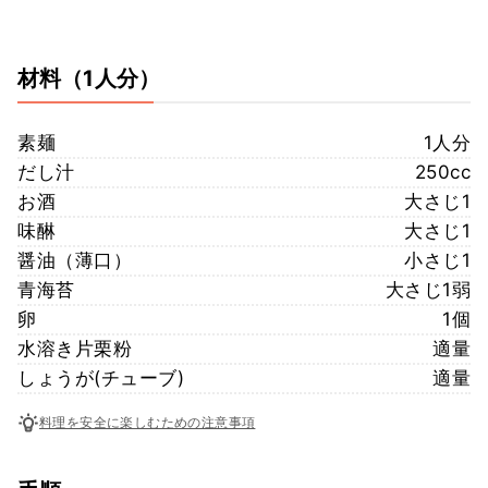
材料
（1人分）
素麺
1人分
だし汁
250cc
お酒
大さじ1
味醂
大さじ1
醤油（薄口）
小さじ1
青海苔
大さじ1弱
卵
1個
水溶き片栗粉
適量
しょうが(チューブ)
適量
料理を安全に楽しむための注意事項