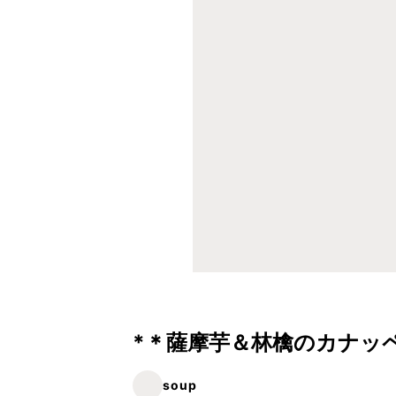
*＊薩摩芋＆林檎のカナッ
soup