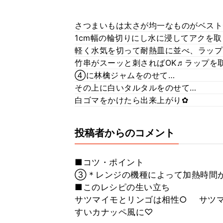
さつまいもは太さが均一なものがベスト
1cm幅の輪切りにし水に浸してアクを
軽く水気を切って耐熱皿に並べ、ラップ
竹串がスーッと刺さればOK♬ラップを
④に林檎ジャムをのせて…
その上に白いタルタルをのせて…
白ゴマをかけたら出来上がり✿
投稿者からのコメント
■コツ・ポイント
③＊レンジの機種によって加熱時間
■このレシピの生い立ち
サツマイモとリンゴは相性○ サツマ
すいカナッペ風に♡