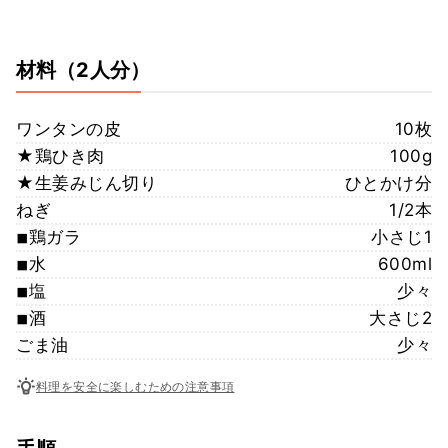
材料
（2人分）
ワンタンの皮
10枚
★鶏ひき肉
100g
★生姜みじん切り
ひとかけ分
ねぎ
1/2本
◾︎鶏ガラ
小さじ1
◾︎水
600ml
◾︎塩
少々
◾︎酒
大さじ2
ごま油
少々
料理を安全に楽しむための注意事項