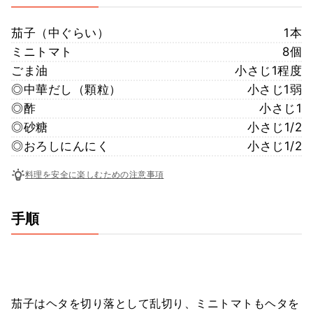
茄子（中ぐらい）
1本
ミニトマト
8個
ごま油
小さじ1程度
◎中華だし（顆粒）
小さじ1弱
◎酢
小さじ1
◎砂糖
小さじ1/2
◎おろしにんにく
小さじ1/2
料理を安全に楽しむための注意事項
手順
茄子はヘタを切り落として乱切り、ミニトマトもヘタを