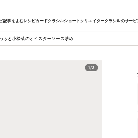
ピ
記事をよむ
レシピカード
クラシルショート
クリエイター
クラシルのサービ
わらと小松菜のオイスターソース炒め
1/3