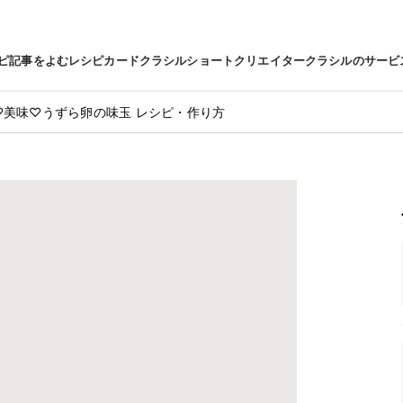
ピ
記事をよむ
レシピカード
クラシルショート
クリエイター
クラシルのサービ
♡美味♡うずら卵の味玉 レシピ・作り方