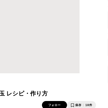
玉 レシピ・作り方
フォロー
保存
18件