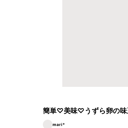
簡単♡美味♡うずら卵の味
mari*