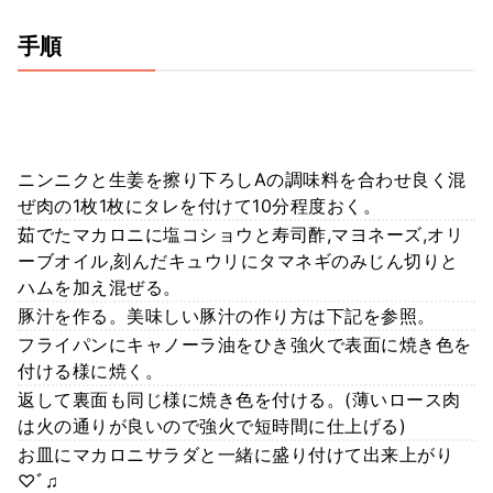
手順
ニンニクと生姜を擦り下ろしAの調味料を合わせ良く混
ぜ肉の1枚1枚にタレを付けて10分程度おく。
茹でたマカロニに塩コショウと寿司酢,マヨネーズ,オリ
ーブオイル,刻んだキュウリにタマネギのみじん切りと
ハムを加え混ぜる。
豚汁を作る。美味しい豚汁の作り方は下記を参照。
フライパンにキャノーラ油をひき強火で表面に焼き色を
付ける様に焼く。
返して裏面も同じ様に焼き色を付ける。(薄いロース肉
は火の通りが良いので強火で短時間に仕上げる)
お皿にマカロニサラダと一緒に盛り付けて出来上がり
♡ﾞ♫