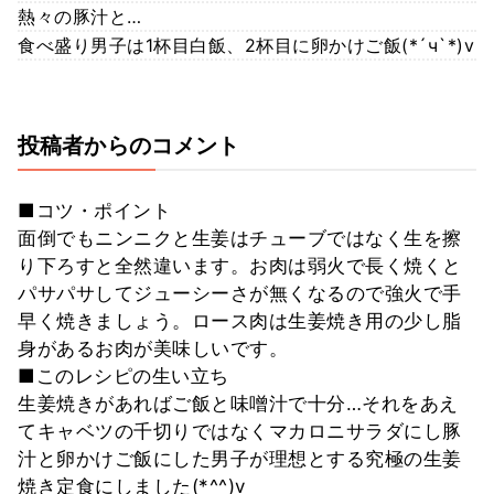
熱々の豚汁と…
食べ盛り男子は1杯目白飯、2杯目に卵かけご飯(*´ч`*)v
投稿者からのコメント
■コツ・ポイント
面倒でもニンニクと生姜はチューブではなく生を擦
り下ろすと全然違います。お肉は弱火で長く焼くと
パサパサしてジューシーさが無くなるので強火で手
早く焼きましょう。ロース肉は生姜焼き用の少し脂
身があるお肉が美味しいです。
■このレシピの生い立ち
生姜焼きがあればご飯と味噌汁で十分…それをあえ
てキャベツの千切りではなくマカロニサラダにし豚
汁と卵かけご飯にした男子が理想とする究極の生姜
焼き定食にしました(*^^)v