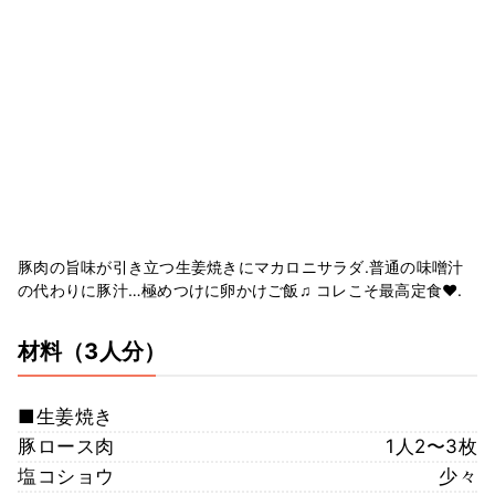
豚肉の旨味が引き立つ生姜焼きにマカロニサラダ.普通の味噌汁
の代わりに豚汁…極めつけに卵かけご飯♫ コレこそ最高定食❤︎.
材料
（3人分）
■生姜焼き
豚ロース肉
1人2〜3枚
塩コショウ
少々