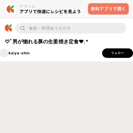
♡ﾞ男が惚れる豚の生姜焼き定食❤︎.*
kaiya-shin
フォロー