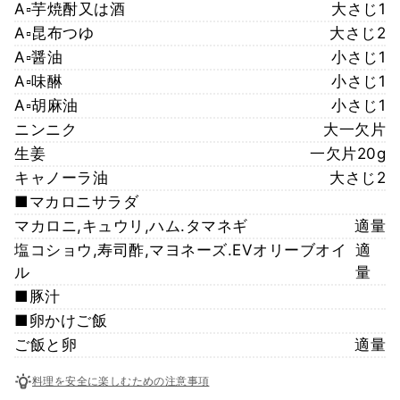
A▫️芋焼酎又は酒
大さじ1
A▫️昆布つゆ
大さじ2
A▫️醤油
小さじ1
A▫️味醂
小さじ1
A▫️胡麻油
小さじ1
ニンニク
大一欠片
生姜
一欠片20g
キャノーラ油
大さじ2
■マカロニサラダ
マカロニ,キュウリ,ハム.タマネギ
適量
塩コショウ,寿司酢,マヨネーズ.EVオリーブオイ
適
ル
量
■豚汁
■卵かけご飯
ご飯と卵
適量
料理を安全に楽しむための注意事項