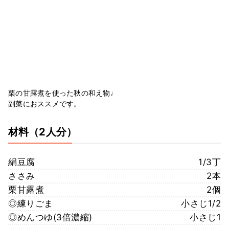
栗の甘露煮を使った秋の和え物♩
副菜におススメです。
材料
（2人分）
絹豆腐
1/3丁
ささみ
2本
栗甘露煮
2個
◎練りごま
小さじ1/2
◎めんつゆ(3倍濃縮)
小さじ1