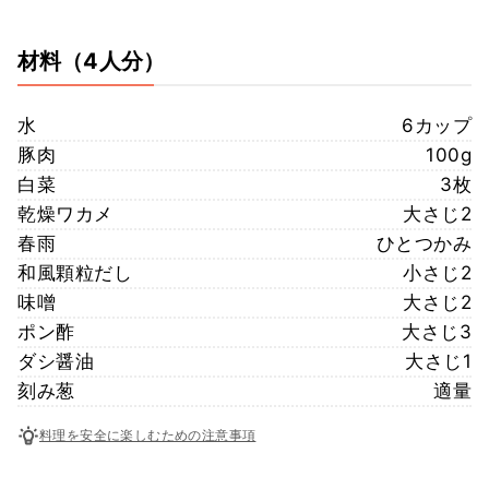
材料
（4人分）
水
6カップ
豚肉
100g
白菜
3枚
乾燥ワカメ
大さじ2
春雨
ひとつかみ
和風顆粒だし
小さじ2
味噌
大さじ2
ポン酢
大さじ3
ダシ醤油
大さじ1
刻み葱
適量
料理を安全に楽しむための注意事項