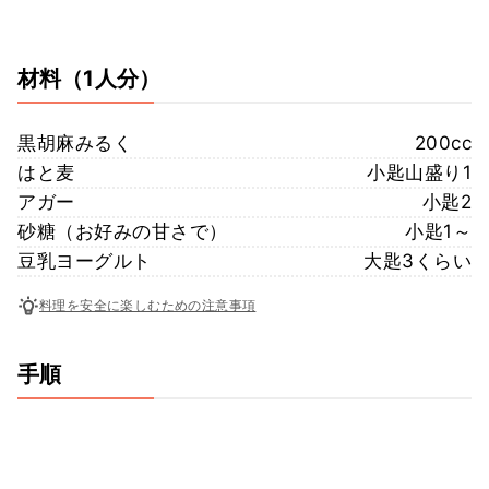
材料
（1人分）
黒胡麻みるく
200cc
はと麦
小匙山盛り1
アガー
小匙2
砂糖（お好みの甘さで）
小匙1～
豆乳ヨーグルト
大匙3くらい
料理を安全に楽しむための注意事項
手順