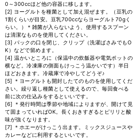
0～300ccほど他の容器に移します。
[2] ヨーグルトを種菌として加え混ぜます。（豆乳の
1割くらいが目安。豆乳700ccならヨーグルト70gく
らい。）＊雑菌が入らないよう、使用するスプーン
は清潔なものを使用してください。
[3] パックの口を閉じ、クリップ（洗濯ばさみでもO
K）などで留めます。
[4] 温かいところに（保温中の炊飯器や電気ポットの
横など。冷凍庫の側面もけっこう温かいです）半日
ほどおきます。冷蔵庫で冷やしてどうぞ♪
[5] ＊ヨーグルトも開封したてのものを使用してくだ
さい。繰り返し種菌として使えるので、毎回食べる
前に次の仕込みをするといいです。
[6] ＊発行時間は季節や地域によりますが、開けて見
て固まっていればOK。長くおきすぎるとピリリと酸
味が強くなります。
[7] ＊ホエーがけっこう出ます。ミックスジュースや
カレーなどに利用するといいです。