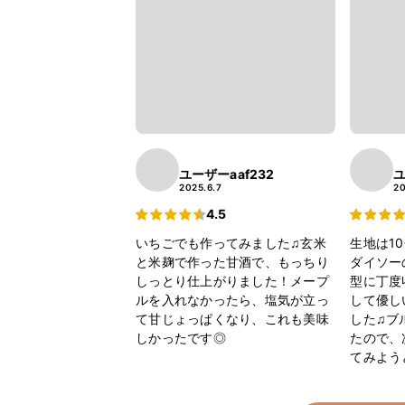
ユーザーaaf232
ユ
2025.6.7
20
4.5
いちごでも作ってみました♫玄米
生地は1
と米麹で作った甘酒で、もっちり
ダイソー
しっとり仕上がりました！メープ
型に丁度
ルを入れなかったら、塩気が立っ
して優し
て甘じょっぱくなり、これも美味
した♫ブ
しかったです◎
たので、
てみよう