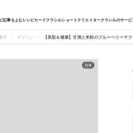
ピ
記事をよむ
レシピカード
クラシルショート
クリエイター
クラシルのサービ
菓子
マフィン
【美肌＆健康】甘酒と米粉のブルーベリーマフ
1/4