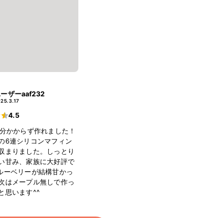
ーザーaaf232
25.3.17
4.5
0分かからず作れました！
の6連シリコンマフィン
収まりました。しっとり
い甘み、家族に大好評で
ルーベリーが結構甘かっ
次はメープル無しで作っ
と思います^^