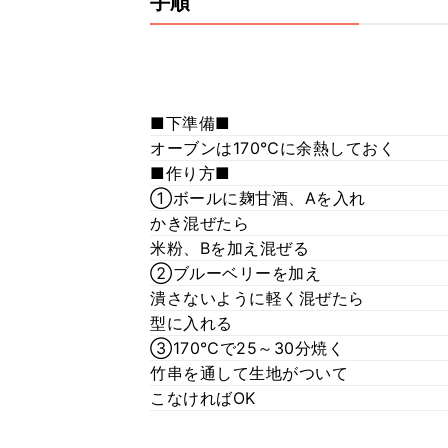
手順
■下準備■
オーブンは170℃に余熱しておく
■作り方■
①ボールに麹甘酒、Aを入れ
かき混ぜたら
米粉、Bを加え混ぜる
②ブルーベリーを加え
潰さないように軽く混ぜたら
型に入れる
③170℃で25～30分焼く
竹串を通して生地がついて
こなければOK