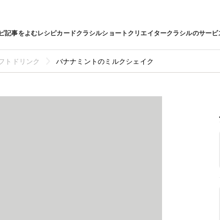
ピ
記事をよむ
レシピカード
クラシルショート
クリエイター
クラシルのサービ
フトドリンク
バナナミントのミルクシェイク