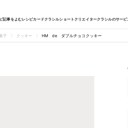
ピ
記事をよむ
レシピカード
クラシルショート
クリエイター
クラシルのサービ
菓子
クッキー
HM de ダブルチョコクッキー