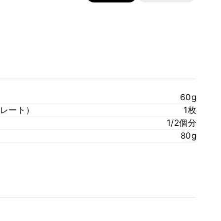
60g
レート）
1枚
1/2個分
80g