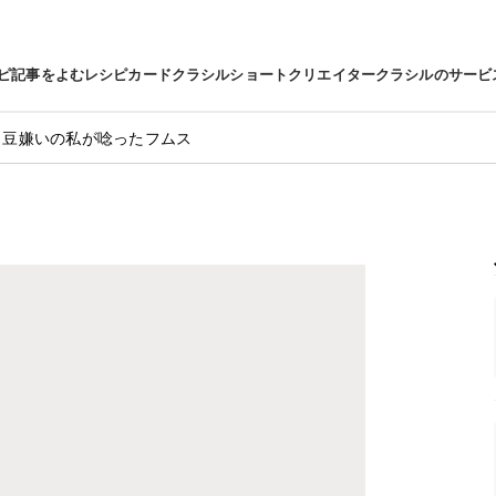
ピ
記事をよむ
レシピカード
クラシルショート
クリエイター
クラシルのサービ
豆嫌いの私が唸ったフムス