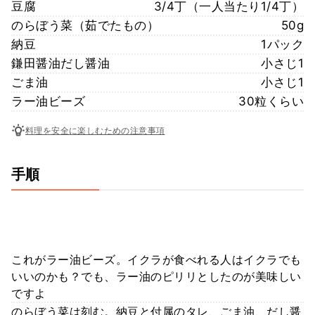
豆腐
3/4丁（一人当たり1/4丁）
のらぼう菜（茹でたもの）
50g
納豆
1パック
鎌田醤油だし醤油
小さじ1
ごま油
小さじ1
ラー油ビーズ
30粒くらい
料理を安全に楽しむための注意事項
手順
これがラー油ビーズ。イクラが食べれる人はイクラでも
いいのかも？でも、ラー油のピリリとしたのが美味しい
ですよ
のらぼう菜は刻む。納豆と付属のタレ、ごま油、だし醤