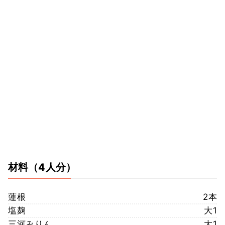
材料
（4人分）
蓮根
2本
塩麹
大1
三河みりん
大1