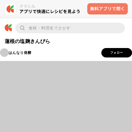
蓮根の塩麹きんぴら
はんなり発酵
フォロー