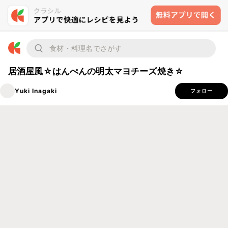
居酒屋風☆はんぺんの明太マヨチーズ焼き☆
Yuki Inagaki
フォロー