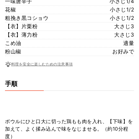
一味唐辛子
小さじ1/4
花椒
小さじ1/2
粗挽き黒コショウ
小さじ1/2
【衣】片栗粉
大さじ3
【衣】薄力粉
大さじ3
こめ油
適量
粉山椒
お好みで
料理を安全に楽しむための注意事項
手順
ボウルにひと口大に切った鶏もも肉を入れ、【下味】を
加えて、よく揉み込んで味をなじませる。（約10分程
度）