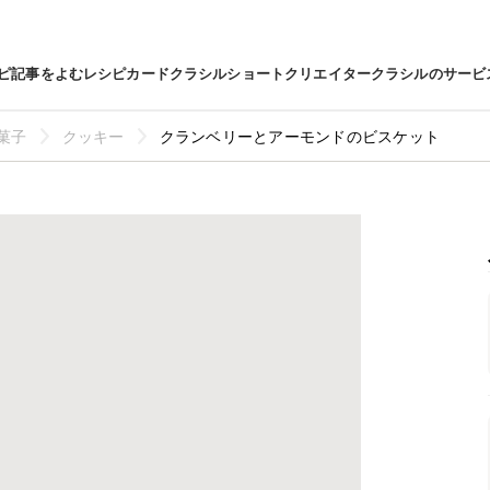
ピ
記事をよむ
レシピカード
クラシルショート
クリエイター
クラシルのサービ
菓子
クッキー
クランベリーとアーモンドのビスケット