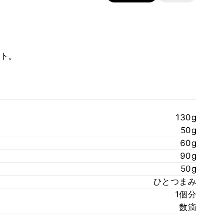
ト。
130g
50g
60g
90g
50g
ひとつまみ
1個分
数滴