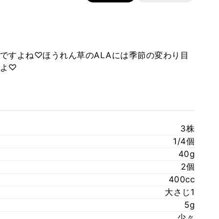
ですよね♡ほうれん草のALAには季節の変わり目
よ♡
3株
1/4個
40g
2個
400cc
大さじ1
5g
少々