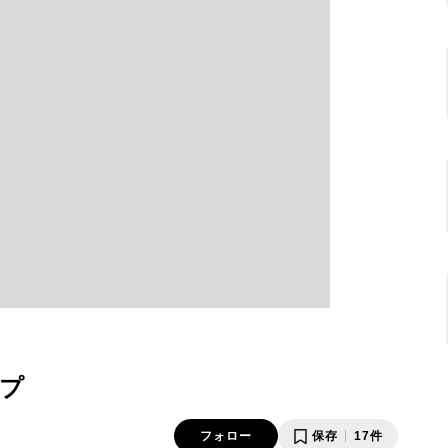
プ
フォロー
保存
17件