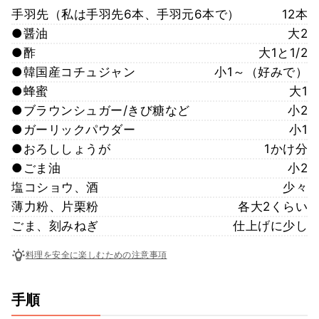
手羽先（私は手羽先6本、手羽元6本で）
12本
●醤油
大2
●酢
大1と1/2
●韓国産コチュジャン
小1～（好みで）
●蜂蜜
大1
●ブラウンシュガー/きび糖など
小2
●ガーリックパウダー
小1
●おろししょうが
1かけ分
●ごま油
小2
塩コショウ、酒
少々
薄力粉、片栗粉
各大2くらい
ごま、刻みねぎ
仕上げに少し
料理を安全に楽しむための注意事項
手順