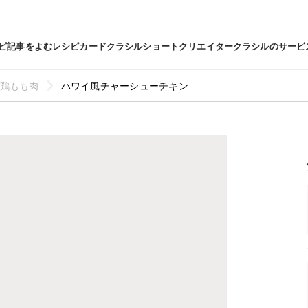
ピ
記事をよむ
レシピカード
クラシルショート
クリエイター
クラシルのサービ
鶏もも肉
ハワイ風チャーシューチキン