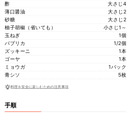
酢
大さじ4
薄口醤油
大さじ2
砂糖
大さじ2
柚子胡椒（省いても）
小さじ1～
玉ねぎ
1個
パプリカ
1/2個
ズッキーニ
1本
ゴーヤ
1本
ミョウガ
1パック
青シソ
5枚
料理を安全に楽しむための注意事項
手順