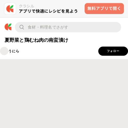
夏野菜と鶏むね肉の南蛮漬け
うにら
フォロー