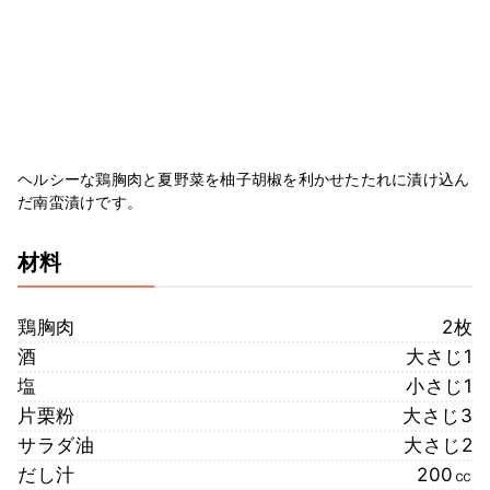
ヘルシーな鶏胸肉と夏野菜を柚子胡椒を利かせたたれに漬け込ん
だ南蛮漬けです。
材料
鶏胸肉
2枚
酒
大さじ1
塩
小さじ1
片栗粉
大さじ3
サラダ油
大さじ2
だし汁
200㏄