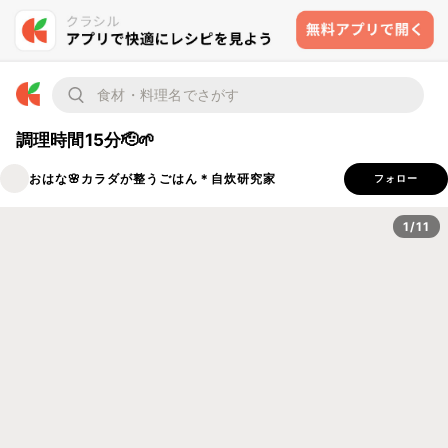
調理時間15分🫡🌱
おはな🌸カラダが整うごはん＊自炊研究家
フォロー
1/11