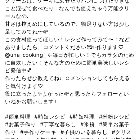
クリームは、ケーキに乗せたりパンにつけたりきな
こと混ぜて食べたり...なんでも使えちゃう万能クリ
ームなの♩
甘さは控えめにしているので、物足りない方は少し
足してみてね〜🌱
この食材使ってほしい！レシピ作ってみて〜！など
ありましたら、コメントください🥰✨作ります♡
@una_cooking_ ←毎日が忙しい！でもカラダのため
に自炊したい！そんな方のために簡単美味しいレシ
ピ発信中💕
作ったらぜひ教えてね♩☺️メンションしてもらえる
と気付けます♡
役に立ったよ✨よかった🌱と思ったらフォローとい
いねをお願いします♪
#簡単料理
#時短レシピ
#時短料理
#米粉レシピ
#お菓子作り
#丁寧な暮らし
#米粉
#簡単お菓子
作り
#手作りケーキ
#子供のいる暮らし
#クリス