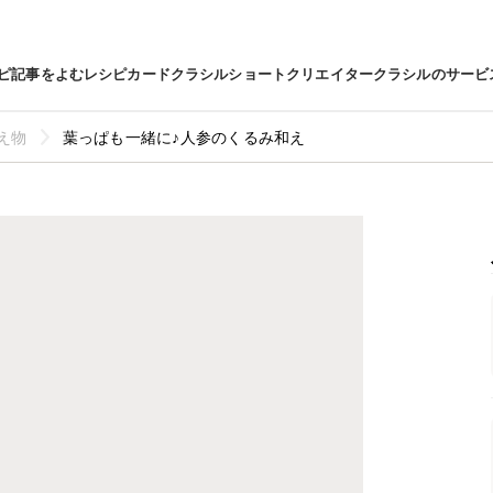
ピ
記事をよむ
レシピカード
クラシルショート
クリエイター
クラシルのサービ
え物
葉っぱも一緒に♪人参のくるみ和え