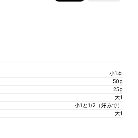
小1本
50g
25g
大1
小1と1/2（好みで）
大1