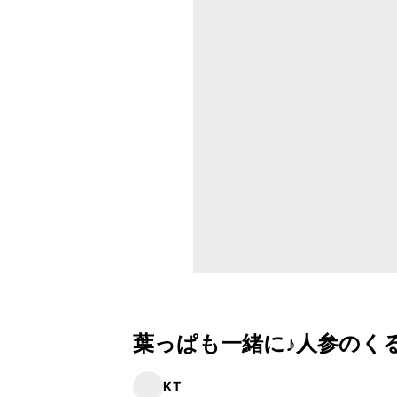
葉っぱも一緒に♪人参のく
KT