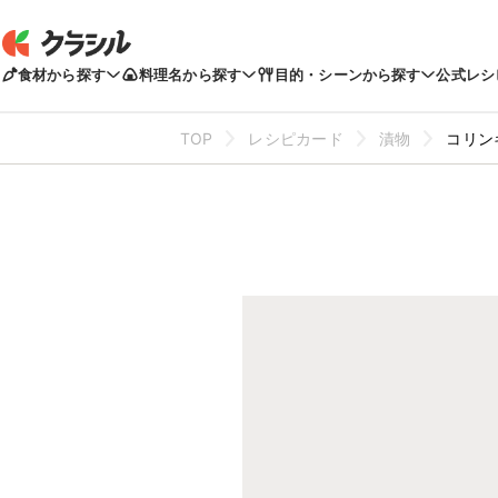
食材から探す
料理名から探す
目的・シーンから探す
公式レシ
TOP
レシピカード
漬物
コリン