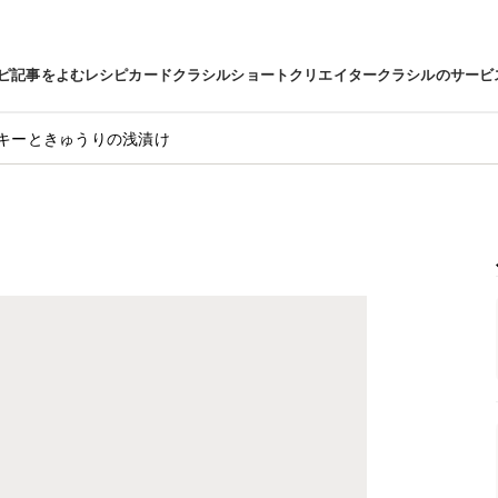
ピ
記事をよむ
レシピカード
クラシルショート
クリエイター
クラシルのサービ
キーときゅうりの浅漬け