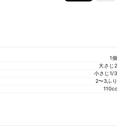
1個
大さじ2
小さじ1/3
2〜3ふり
110cc