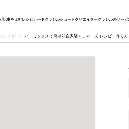
ピ
記事をよむ
レシピカード
クラシルショート
クリエイター
クラシルのサービ
ッシング
バーミックスで簡単♡自家製マヨネーズ レシピ・作り方