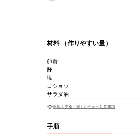
材料
（作りやすい量）
卵黄
酢
塩
コショウ
サラダ油
料理を安全に楽しむための注意事項
手順