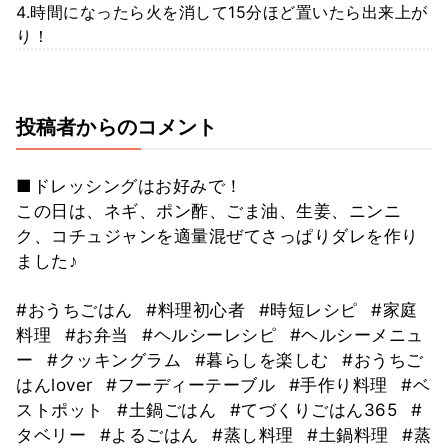
4.時間になったら火を消して15分ほど置いたら出来上が
り！
投稿者からのコメント
■ドレッシングはお好みで！
この日は、ネギ、ポン酢、ごま油、生姜、ニンニ
ク、コチュジャンを適量混ぜてさっぱりダレを作り
ました♪
#おうちごはん
#料理初心者
#時短レシピ
#家庭
料理
#お弁当
#ヘルシーレシピ
#ヘルシーメニュ
ー
#クッキングラム
#暮らしを楽しむ
#おうちご
はんlover
#フーディーテーブル
#手作り料理
#ベ
ストポット
#土鍋ごはん
#てづくりごはん365
#
タベリー
#よるごはん
#蒸し料理
#土鍋料理
#蒸