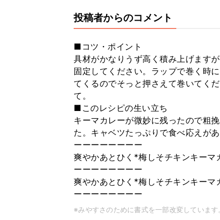
投稿者からのコメント
■コツ・ポイント
具材がかなりうず高く積み上げますが
固定してください。ラップで巻く時に
てくるのでそっと押さえて巻いてくだ
て。
■このレシピの生い立ち
キーマカレーが微妙に残ったので粗挽
た。キャベツたっぷりで食べ応えがあ
ーーーーーーーー
爽やかあとひく*梅しそチキンキーマ
ーーーーーーーー
爽やかあとひく*梅しそチキンキーマ
ーーーーーーーー
※みやすさのために書式を一部改変しています