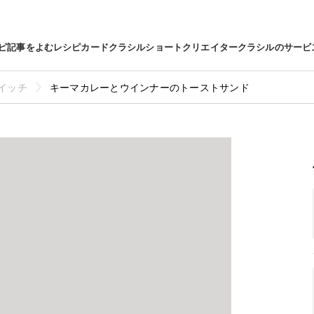
ピ
記事をよむ
レシピカード
クラシルショート
クリエイター
クラシルのサービ
イッチ
キーマカレーとウインナーのトーストサンド