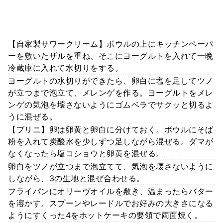
【自家製サワークリーム】ボウルの上にキッチンペーパ
ーを敷いたザルを重ね、そこにヨーグルトを入れて一晩
冷蔵庫に入れて水切りをする。
ヨーグルトの水切りができたら、卵白に塩を足してツノ
が立つまで泡立て、メレンゲを作る。ヨーグルトをメレ
ンゲの気泡を壊さないようにゴムベラでサクッと切るよ
うに混ぜる。
【ブリニ】卵は卵黄と卵白に分けておく。ボウルにそば
粉を入れて炭酸水を少しずつ足しながら混ぜる。ダマが
なくなったら塩コショウと卵黄を混ぜる。
卵白をツノが立つまで泡立てて、気泡を壊さないように
しながら、3の生地と混ぜ合わせる。
フライパンにオリーヴオイルを敷き、温まったらバター
を溶かす。スプーンやレードルでお好みの大きさになる
ようにすくった4をホットケーキの要領で両面焼く。