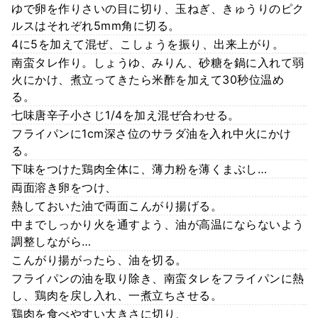
ゆで卵を作りさいの目に切り、玉ねぎ、きゅうりのピク
ルスはそれぞれ5mm角に切る。
4に5を加えて混ぜ、こしょうを振り、出来上がり。
南蛮タレ作り。しょうゆ、みりん、砂糖を鍋に入れて弱
火にかけ、煮立ってきたら米酢を加えて30秒位温め
る。
七味唐辛子小さじ1/4を加え混ぜ合わせる。
フライパンに1cm深さ位のサラダ油を入れ中火にかけ
る。
下味をつけた鶏肉全体に、薄力粉を薄くまぶし…
両面溶き卵をつけ、
熱しておいた油で両面こんがり揚げる。
中までしっかり火を通すよう、油が高温にならないよう
調整しながら…
こんがり揚がったら、油を切る。
フライパンの油を取り除き、南蛮タレをフライパンに熱
し、鶏肉を戻し入れ、一煮立ちさせる。
鶏肉を食べやすい大きさに切り、