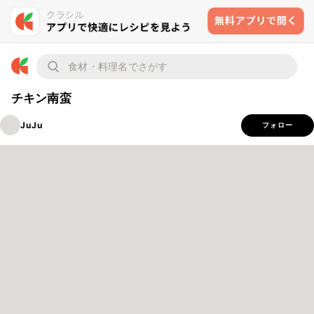
チキン南蛮
JuJu
フォロー