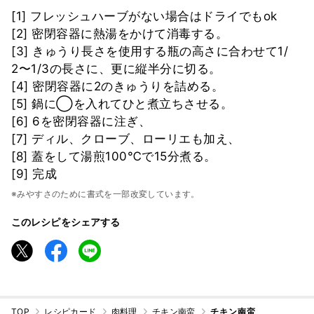
[1] フレッシュハーブがない場合はドライでもok
[2] 密閉容器に熱湯をかけて消毒する。
[3] きゅうり長さを使用する瓶の高さに合わせて1/
2〜1/3の長さに、更に縦半分に切る。
[4] 密閉容器に2のきゅうりを詰める。
[5] 鍋に◯を入れてひと煮立ちさせる。
[6] 6を密閉容器に注ぎ、
[7] ディル、クローブ、ローリエも加え、
[8] 蓋をして湯煎100℃で15分煮る。
[9] 完成
※みやすさのために書式を一部改変しています。
このレシピをシェアする
TOP
レシピカード
肉料理
チキン南蛮
チキン南蛮