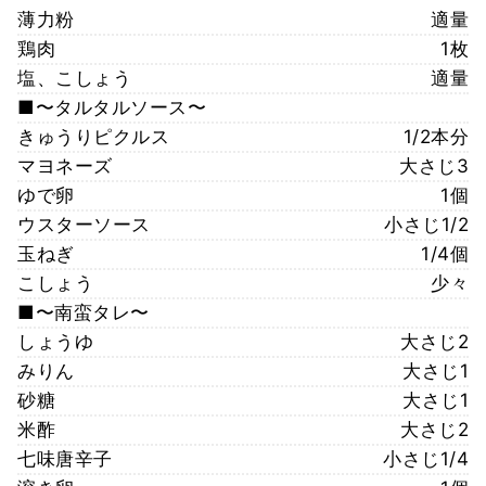
薄力粉
適量
鶏肉
1枚
塩、こしょう
適量
■〜タルタルソース〜
きゅうりピクルス
1/2本分
マヨネーズ
大さじ3
ゆで卵
1個
ウスターソース
小さじ1/2
玉ねぎ
1/4個
こしょう
少々
■〜南蛮タレ〜
しょうゆ
大さじ2
みりん
大さじ1
砂糖
大さじ1
米酢
大さじ2
七味唐辛子
小さじ1/4