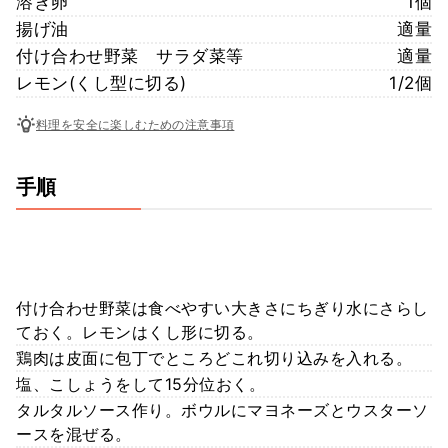
溶き卵
1個
揚げ油
適量
付け合わせ野菜 サラダ菜等
適量
レモン(くし型に切る)
1/2個
料理を安全に楽しむための注意事項
手順
付け合わせ野菜は食べやすい大きさにちぎり水にさらし
ておく。レモンはくし形に切る。
鶏肉は皮面に包丁でところどこれ切り込みを入れる。
塩、こしょうをして15分位おく。
タルタルソース作り。ボウルにマヨネーズとウスターソ
ースを混ぜる。