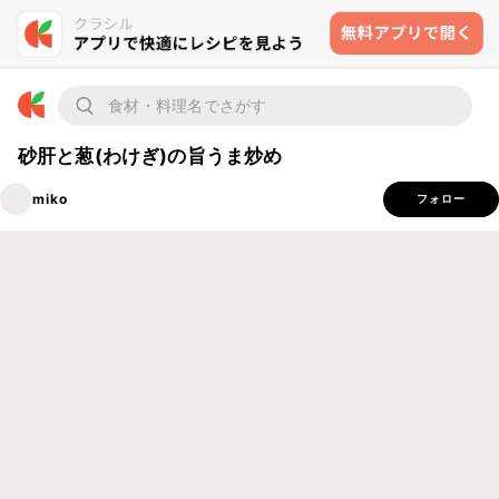
砂肝と葱(わけぎ)の旨うま炒め
miko
フォロー