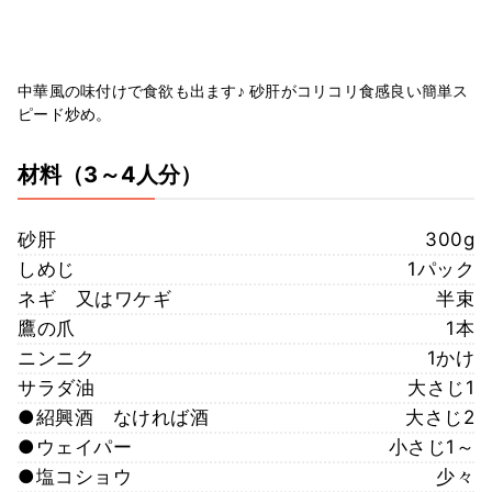
中華風の味付けで食欲も出ます♪ 砂肝がコリコリ食感良い簡単ス
ピード炒め。
材料
（3～4人分）
砂肝
300g
しめじ
1パック
ネギ 又はワケギ
半束
鷹の爪
1本
ニンニク
1かけ
サラダ油
大さじ1
●紹興酒 なければ酒
大さじ2
●ウェイパー
小さじ1～
●塩コショウ
少々