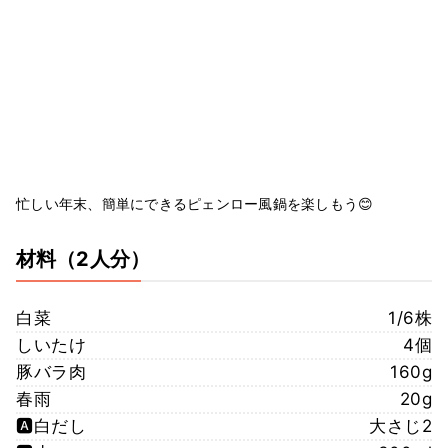
忙しい年末、簡単にできるピェンロー風鍋を楽しもう😊
材料
（2人分）
白菜
1/6株
しいたけ
4個
豚バラ肉
160g
春雨
20g
🅰️白だし
大さじ2