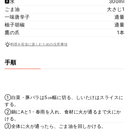
🅰️水
300ml
ごま油
大さじ1
一味唐辛子
適量
柚子胡椒
適量
鷹の爪
1本
料理を安全に楽しむための注意事項
手順
①白菜・豚バラは5㎝幅に切る、しいたけはスライスに
する。
②鍋にAと1・春雨を入れ、食材に火が通るまで火にか
ける。
③全体に火が通ったら、ごま油を回しかける。