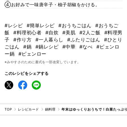
④お好みで一味唐辛子・柚子胡椒をかける。
#レシピ
#簡単レシピ
#おうちごはん
#おうちご
飯
#料理初心者
#自炊
#美肌
#2人ご飯
#料理男
子
#作り方
#一人暮らし
#ふたりごはん
#ひとり
ごはん
#鍋
#鍋レシピ
#中華
#なべ
#ピェンロ
ー鍋
#ピェンロー
※みやすさのために書式を一部改変しています。
このレシピをシェアする
TOP
レシピカード
鍋料理
年末はゆっくりおうちで！白菜たっぷ