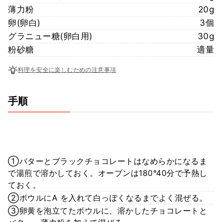
薄力粉
20g
卵(卵白)
3個
グラニュー糖(卵白用)
30g
粉砂糖
適量
料理を安全に楽しむための注意事項
手順
①バターとブラックチョコレートはなめらかになるま
で湯煎で溶かしておく。オーブンは180°40分で予熱し
ておく。
②ボウルにA を入れて白っぽくなるまでよく混ぜる。
③卵黄を泡立てたボウルに、溶かしたチョコレートと