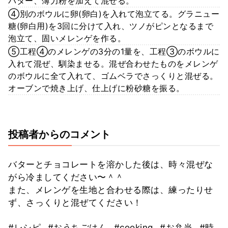
バター、薄力粉を加えて混ぜる。
④別のボウルに卵(卵白)を入れて泡立てる。グラニュー
糖(卵白用)を3回に分けて入れ、ツノがピンとなるまで
泡立て、固いメレンゲを作る。
⑤工程④のメレンゲの3分の1量を、工程③のボウルに
入れて混ぜ、馴染ませる。混ぜ合わせたものをメレンゲ
のボウルに全て入れて、ゴムベラでさっくりと混ぜる。
オーブンで焼き上げ、仕上げに粉砂糖を振る。
投稿者からのコメント
バターとチョコレートを溶かした後は、時々混ぜな
がら冷ましてください〜＾＾
また、メレンゲを生地と合わせる際は、練ったりせ
ず、さっくりと混ぜてください！
#レシピ
#おうちごはん
#cooking
#お弁当
#時