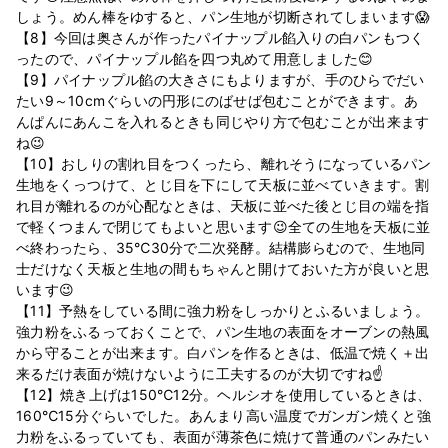
しょう。めん棒をゆすると、パン生地が切断されてしまいます😱
【8】今回は奥さんが作ったパイナップル餡入りの白パンもつく
ったので、パイナップル餡を四つ丸めて用意しました😊
【9】パイナップル餡の大きさにもよりますが、手のひらでだい
たい9～10cmぐらいの円形にのばせば包むことができます。あ
んぱんにあんこを入れるときも同じやり方で包むことが出来ます
ね😉
【10】おしりの割れ目をつくったら、離れそうになっているパン
生地をくっつけて、とじ目を下にして天板に並べていきます。割
れ目が離れるのが心配なときは、天板に並べた後とじ目の端を指
で軽くつまんで閉じてもよいと思います😉全ての生地を天板に並
べ終わったら、35℃30分で二次発酵。結構膨らむので、生地同
士だけなく天板と生地の間もちゃんと開けておいた方が良いと思
います😉
【11】予熱をしている間に強力粉をしっかりとふるいましょう。
強力粉をふるっておくことで、パン生地の表面をオーブンの熱風
から守ることが出来ます。白パンを作るときは、低温で焼く＋出
来るだけ表面が焼けないように工夫するのが大切ですね☝
【12】焼き上げは150℃12分。ヘルシオを使用しているときは、
160℃15分ぐらいでした。あんまり高い温度でガンガン焼くと強
力粉をふるっていても、表面が薄茶色に焼けて普通のパンみたい