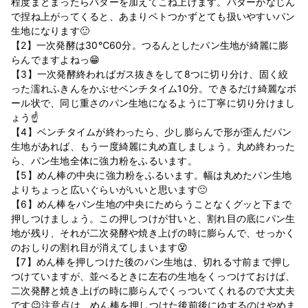
程度まとまったらバターを加えてこね上げます。バターがなじん
で捏ね上がってくると、あまりベトつかずとても扱いやすいパン
生地になります🙂
【2】一次発酵は30℃60分。つるんとしたパン生地が綺麗に膨
らんでますよねっ😁‍
【3】一次発酵終わればガス抜きをして8つに切り分け、固く絞
った濡れふきんをかぶせベンチタイム10分。できるだけ綺麗なボ
ール状で、同じ重さのパン生地になるように丁寧に切り分けまし
ょう☝
【4】ベンチタイムが終わったら、少し膨らんで形が歪んだパン
生地があれば、もう一度綺麗に丸め直しましょう。丸め終わった
ら、パン生地全体に強力粉をふるいます。
【5】めん棒の中央に強力粉をふるいます。幅は丸めたパン生地
よりちょっと広いぐらいがいいと思います🙂
【6】めん棒をパン生地の中央にためらうことなくグッと下まで
押しつけましょう。この押しつけが甘いと、割れ目の底にパン生
地が残り、それが二次発酵や焼き上げの時に膨らんで、せっかく
のおしりの割れ目が消えてしまいます😵
【7】めん棒を押しつけた後のパン生地は、切れる寸前まで押し
つけていますが、並べるときに左右の生地をくっつけておけば、
二次発酵と焼き上げの時に膨らんでくっついてくれるので大丈夫
です😉注意点は、めん棒を押しつけた後前後にゆするのはやめま