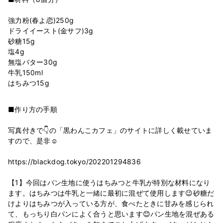
強力粉(春よ恋)250g
ドライイースト(金サフ)3g
砂糖15g
塩4g
無塩バター30g
牛乳150ml
■作り方の手順
写真付きで👇の「黒わんこカフェ」のサイトに詳しく載せていま
すので、是非☺️
https://blackdog.tokyo/202201294836
【1】今回はパン生地に使うはちみつと牛乳が特別な材料になり
ます。はちみつは牛乳と一緒に最初に混ぜて使用します😉砂糖だ
けよりはちみつが入っている方が、食べたときに甘みを感じられ
て、もっちり白パンによく合うと思います😊パン生地を混ぜある