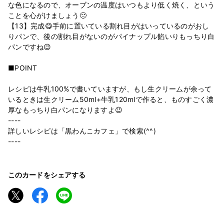
な色になるので、オーブンの温度はいつもより低く焼く、という
ことを心がけましょう🙂
【13】完成😋手前に置いている割れ目がはいっているのがおし
りパンで、後の割れ目がないのがパイナップル餡いりもっちり白
パンですね😉
■POINT
レシピは牛乳100%で書いていますが、もし生クリームが余って
いるときは生クリーム50ml+牛乳120mlで作ると、ものすごく濃
厚なもっちり白パンになりますよ😉
----
詳しいレシピは「黒わんこカフェ」で検索(^^)
----
このカードをシェアする