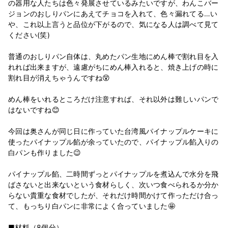
の器用な人たちは色々発展させているみたいですが、わんこバー
ジョンのおしりパンにあえてチョコを入れて、色々漏れてる…い
や、これ以上言うと品位が下がるので、気になる人は調べて見て
ください(笑)
普通のおしりパン自体は、丸めたパン生地にめん棒で割れ目を入
れれば出来ますが、遠慮がちにめん棒入れると、焼き上げの時に
割れ目が消えちゃうんですね😵
めん棒をいれるところだけ注意すれば、それ以外は難しいパンで
はないですね😊
今回は奥さんが同じ日に作っていた台湾風パイナップルケーキに
使ったパイナップル餡が余っていたので、パイナップル餡入りの
白パンも作りました😉
パイナップル餡、二時間ずっとパイナップルを煮込んで水分を飛
ばさないと出来ないという食材らしく、次いつ食べられるか分か
らない貴重な食材でしたが、それだけ時間かけて作っただけ合っ
て、もっちり白パンに非常によく合っていました🤩
■材料（8個分）