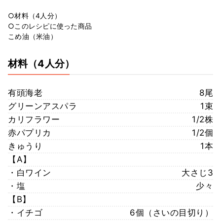
○材料（4人分）
○このレシピに使った商品
こめ油（米油）
材料
（4人分）
有頭海老
8尾
グリーンアスパラ
1束
カリフラワー
1/2株
赤パプリカ
1/2個
きゅうり
1本
【A】
・白ワイン
大さじ3
・塩
少々
【B】
・イチゴ
6個（さいの目切り）