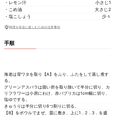
・レモン汁
小さじ1
・こめ油
大さじ2
・塩こしょう
少々
料理を安全に楽しむための注意事項
手順
海老は背ワタを取り【A】をふり、ふたをして蒸し煮す
る。
グリーンアスパラは固い所を取り除いて半分に切り、カ
リフラワーは小房にわけ、赤パプリカは1cm幅に切り、
塩ゆでする。
きゅうりは半分に切り6つ割りに切る。
【B】をボウルでまぜ、皿に敷き、上に1．2．3．を盛