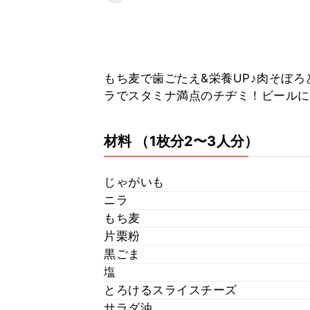
もち麦で歯ごたえ&栄養UP♪肉そぼろ
ラでスタミナ満点のチヂミ！ビールに
材料
（1枚分2〜3人分）
じゃがいも
ニラ
もち麦
片栗粉
黒ごま
塩
とろけるスライスチーズ
サラダ油