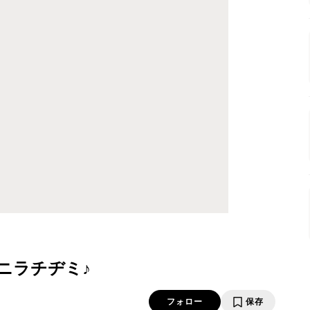
ニラチヂミ♪
フォロー
保存