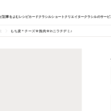
ピ
記事をよむ
レシピカード
クラシルショート
クリエイター
クラシルのサービ
ミ
もち麦＊チーズ☆挽肉☆inニラチヂミ♪