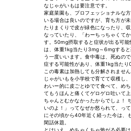
なじゃがいもは要注意です。
家庭菜園も、プロフェッショナルな方
いる場合は良いのですが、育ち方が未
たりまくりで皮が緑色になったり、収
なっていたり、「わーちっちゃくてか
す。50mg摂取すると症状が出る可能性
は、体重1kg当たり3mg～6mgす
う一度いいます。食中毒は、死ぬので
症する可能性があり、体重1kg当たり
この毒素は加熱しても分解されません。
じゃがいもを小学校で育てて収穫し、
わいー的に皮ごとゆでて食べて、めち
てもうほんと痛くてゲロゲロ吐いて上
ちゃんとむかなかったからでしょ！ 
いのよ！」ってなぜか怒られて、って
にその頃から40年近く経った今は、
閑話休題。
とはいえ、めちゃくちゃ怖がる必要は