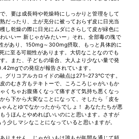
で、要は成長時や乾燥時にしっかりと管理をして
熟だったり、土が充分に被っておらず皮に日光当
穫し乾燥の際に日光にムダにさらして皮が緑色に
わいいー 新じゃがみたいー」それ、全部毒の塊で
があり、150mg～300mg摂取、もっと具体的に
ると死に至る可能性があります。大切なことなのでも
す。また、子どもの場合、大人より少ない量で発
0.42mgでの発症が報告されています。
グリコアルカロイドの融点は271–273℃です。
皮のむき方もテキトーで、ころころじゃがいもか
ゃくちゃお腹痛くなって痛すぎて気持ち悪くなっ
から下から大変なことになって、そしたら「皮を
ちゃんとゆでなかったからでしょ！ あなたたちが悪
もうほんとやめればいいのにと思います。さすが
もう少しマシなことになっていると思いますが。
ありません。じゃがいもは誰もが年間を通じて頻