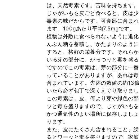
は、天然毒素です。苦味を持ちます。
じゃがいもを皮ごと食べると、皮は少
毒素の味だからです。可食部に含まれ
ます。100gあたり平均7.5mgです。
植物は外敵に食べられないように進化
んぷん糖を蓄積し、かたまりのように
すると、格好の栄養分です。それらか
いる芽の部分に、がっつりと毒を盛る
ですのでこの毒素は、芽の部分に一番
っていることがありますが、あれは毒の
含まれています。先述の数値の約13
いたら必ず包丁で深くえぐり取りまし
この毒素は、皮、何より芽や緑色の部
ッと毒を盛りますので、じゃがいもを
かつ通気性のよい場所に保存しましょ
ります。
また、皮にたくさん含まれること、繰
るとワーッと毒を盛りますので、家庭