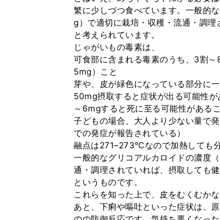
繁に少しづつ食べています。一般的なグ
g）で適切に栽培・収穫・流通・調理
と考えられています。
じゃがいもの毒素は、
可食部に含まれる毒素のうち、3割～8
5mg）こと
芽や、皮が緑色になっている部分に一番
50mg摂取すると症状が出る可能性があ
～6mgすると死に至る可能性がある
子どもの場合、大人より少ない量で発症
での発症が報告されている）
融点は271–273℃なので加熱して
一般的なグリコアルカロイドの濃度（1
通・調理されていれば、摂取しても健
というものです。
これらを知った上で、皮をむくむかな
あと、下痢や嘔吐といった症状は、原
のの防御反応です。気持ち悪くなった