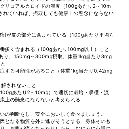
リコアルカロイドの濃度（100gあたり2～10m
されていれば、摂取しても健康上の懸念にならない
割が皮の部分に含まれている（100gあたり平均7.
多く含まれる（100gあたり100mg以上）こと
り、150mg～300mg摂取、体重1kg当たり3mg
こと
する可能性があること（体重1kg当たり0.42mg
も分解されないこと
00gあたり2～10mg）で適切に栽培・収穫・流
康上の懸念にならないと考えられる
いの判断をし、安全においしく食べましょう。
因となる物質を外に逃がそうとする、身体そのも
り、お腹が痛くなったりしたら、むやみに市販の