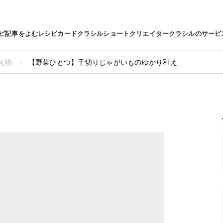
ピ
記事をよむ
レシピカード
クラシルショート
クリエイター
クラシルのサービ
え物
【野菜ひとつ】千切りじゃがいものゆかり和え