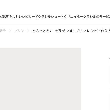
ピ
記事をよむ
レシピカード
クラシルショート
クリエイター
クラシルのサービ
菓子
プリン
とろっとろ♪ ゼラチン de プリン レシピ・作り