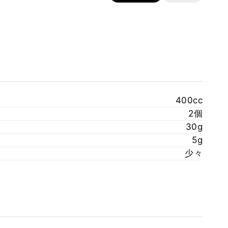
400cc
2個
30g
5g
少々