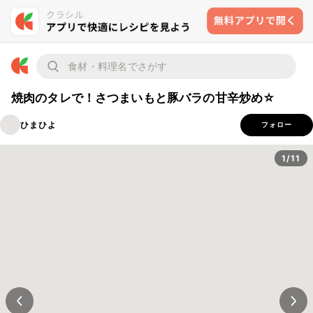
焼肉のタレで！さつまいもと豚バラの甘辛炒め☆
ひまひよ
フォロー
1/11